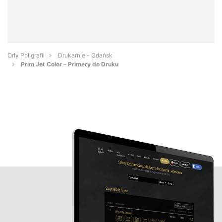
Orły Poligrafii
Drukarnie - Gdańsk
Prim Jet Color – Primery do Druku