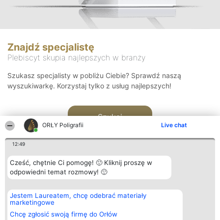
Znajdź specjalistę
Plebiscyt skupia najlepszych w branży
Szukasz specjalisty w pobliżu Ciebie? Sprawdź naszą
wyszukiwarkę. Korzystaj tylko z usług najlepszych!
Szukaj
ORŁY Poligrafii
Live chat
12:49
Cześć, chętnie Ci pomogę! 🙂 Kliknij proszę w
odpowiedni temat rozmowy! 🙂
Organizator plebiscytu
Plebiscyt
Kontakt
Jestem Laureatem, chcę odebrać materiały
Bright Side Solutions sp. z o.
Laureaci
Kontakt
marketingowe
o. sp. k.
Lista
ul. Ruska 22
wszystkich
Chcę zgłosić swoją firmę do Orłów
Wrocław 50-079
Laureatów