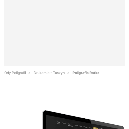
Orły Poligrafii
Drukarnie - Tuszyn
Poligrafia Ratko