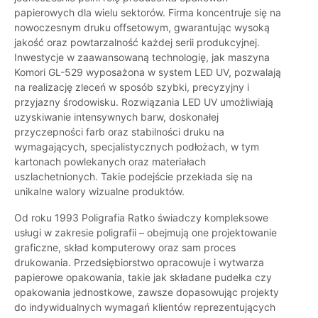
papierowych dla wielu sektorów. Firma koncentruje się na
nowoczesnym druku offsetowym, gwarantując wysoką
jakość oraz powtarzalność każdej serii produkcyjnej.
Inwestycje w zaawansowaną technologię, jak maszyna
Komori GL-529 wyposażona w system LED UV, pozwalają
na realizację zleceń w sposób szybki, precyzyjny i
przyjazny środowisku. Rozwiązania LED UV umożliwiają
uzyskiwanie intensywnych barw, doskonałej
przyczepności farb oraz stabilności druku na
wymagających, specjalistycznych podłożach, w tym
kartonach powlekanych oraz materiałach
uszlachetnionych. Takie podejście przekłada się na
unikalne walory wizualne produktów.
Od roku 1993 Poligrafia Ratko świadczy kompleksowe
usługi w zakresie poligrafii – obejmują one projektowanie
graficzne, skład komputerowy oraz sam proces
drukowania. Przedsiębiorstwo opracowuje i wytwarza
papierowe opakowania, takie jak składane pudełka czy
opakowania jednostkowe, zawsze dopasowując projekty
do indywidualnych wymagań klientów reprezentujących