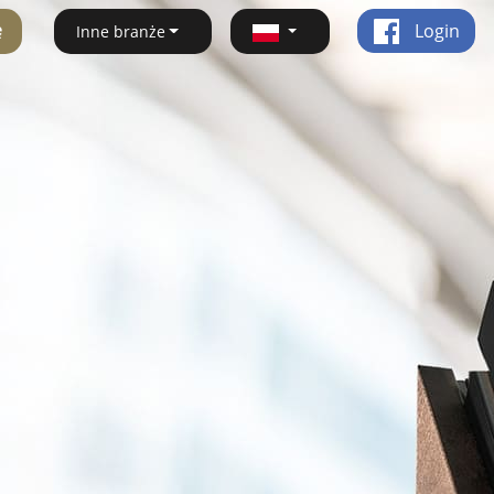
ę
Login
Inne branże