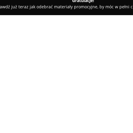
Gratulacje!
awdź już teraz jak odebrać materiały promocyjne, by móc w pełni c
 druk BIS
O firmie:
Skalski Druk
z Bydgoszczy to fi
1989 roku realizuje profesjona
przedsiębiorstwo rozwija swoje 
doświadczenie w obsłudze różno
Pokaż więcej >>
instytucje, placówki medyczne 
Oferta firmy obejmuje szeroką
jak wizytówki, kalendarze i pa
wydawnicze, na przykład książk
Charakterystycznym elementem o
wydruki dla kolejnictwa, prz