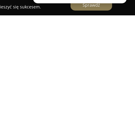
Sprawdź
ieszyć się sukcesem.
rma działająca w branży poligraficznej, która od
lne usługi drukarskie. Od 1995 roku
działania na terenie całej Polski, zdobywając
rodnych sektorów, takich jak biura, firmy,
oraz branża kolejowa.
 gamę produktów, w tym druki akcydensowe, takie
pier firmowy, a także bardziej zaawansowane druki
i, broszury czy materiały promocyjne.
ferty Skalski Druk BIS są specjalistyczne
ygotowywane zgodnie z wymogami branżowymi oraz