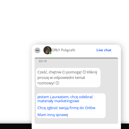
ORŁY Poligrafii
Live chat
03:19
Cześć, chętnie Ci pomogę! 🙂 Kliknij
proszę w odpowiedni temat
rozmowy! 🙂
Jestem Laureatem, chcę odebrać
materiały marketingowe
Chcę zgłosić swoją firmę do Orłów
Mam inną sprawę