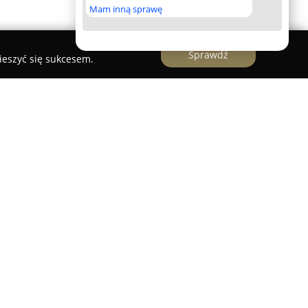
Mam inną sprawę
Sprawdź
ieszyć się sukcesem.
firma poligraficzna z siedzibą w Lublinie, która
e umiejętności w zakresie druku i zdobywa
orstwo zapewnia kompleksową obsługę
arcie na każdym etapie procesu – od tworzenia
Zespół doradza w wyborze właściwych materiałów i
raficzne, a także wykonuje skład komputerowy i
mie.