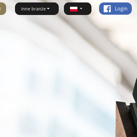
ę
Login
Inne branże