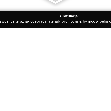
Gratulacje!
awdź już teraz jak odebrać materiały promocyjne, by móc w pełni c
Standruk
O firmie:
Drukarnia Standruk
to uznana 
od ponad 26 lat doskonali swoj
zaufanie klientów. Przedsiębi
poligraficzną, obejmującą wsp
Pokaż więcej >>
koncepcji po finalny wydruk. 
metod, przygotowuje projekty g
naświetlenia na wysokim pozio