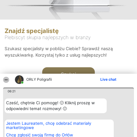
Znajdź specjalistę
Plebiscyt skupia najlepszych w branży
Szukasz specjalisty w pobliżu Ciebie? Sprawdź naszą
wyszukiwarkę. Korzystaj tylko z usług najlepszych!
Szukaj
ORŁY Poligrafii
Live chat
06:21
Cześć, chętnie Ci pomogę! 🙂 Kliknij proszę w
odpowiedni temat rozmowy! 🙂
Organizator plebiscytu
Plebiscyt
Kontakt
Jestem Laureatem, chcę odebrać materiały
Bright Side Solutions sp. z o.
Laureaci
Kontakt
marketingowe
o. sp. k.
Lista
ul. Ruska 22
wszystkich
Chcę zgłosić swoją firmę do Orłów