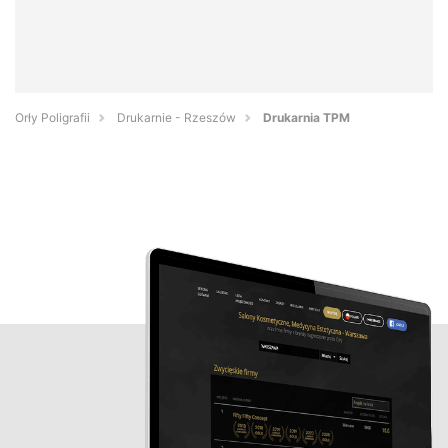
Orły Poligrafii
Drukarnie - Rzeszów
Drukarnia TPM