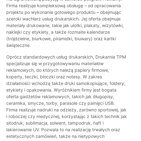
Firma realizuje kompleksową obsługę – od opracowania
projektu po wykonanie gotowego produktu – obejmując
szeroki wachlarz usług drukarskich. Jej oferta obejmuje
materiały drukowane, takie jak ulotki, plakaty, wizytówki,
naklejki czy etykiety, a także rozmaite kalendarze
(trójdzielne, biurkowe, piramidki, biuwary) oraz kartki
świąteczne.
Oprócz standardowych usług drukarskich, Drukarnia TPM
specjalizuje się w przygotowywaniu materiałów
reklamowych, do których należą papiery firmowe,
koperty, teczki, bloczki oraz notesy. W zakres
działalności wchodzą także druki samokopiujące, foldery,
etykiety i opakowania. Wyróżnikiem firmy jest bogata
oferta gadżetów reklamowych, takich jak długopisy,
ceramika, smycze, torby, parasole czy pamięci USB.
Firma realizuje nadruki na odzieży, zarówno sportowej, jak
i roboczej czy medycznej, korzystając z takich technik jak
sitodruk, sublimacja, solwent, tampodruk, haft i
lakierowanie UV. Pozwala to na realizację trwałych oraz
estetycznych zamówień, także na nietypowych