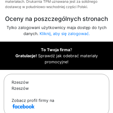
materiałach. Drukarnia TPM uznawana jest za solidnego
dostawcę w południowo-wschodniej części Polski.
Oceny na poszczególnych stronach
Tylko zalogowani użytkownicy maja dostęp do tych
danych.
Kliknij, aby się zalogować.
To Twoja firma
?
Gratulacje!
Sprawdź jak odebrać materiały
promocyjne!
Rzeszów
Rzeszów
Zobacz profil firmy na