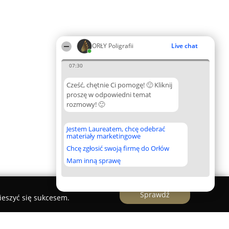
ORŁY Poligrafii
Live chat
07:30
Cześć, chętnie Ci pomogę! 🙂 Kliknij
proszę w odpowiedni temat
rozmowy! 🙂
Jestem Laureatem, chcę odebrać
materiały marketingowe
Chcę zgłosić swoją firmę do Orłów
Mam inną sprawę
Sprawdź
ieszyć się sukcesem.