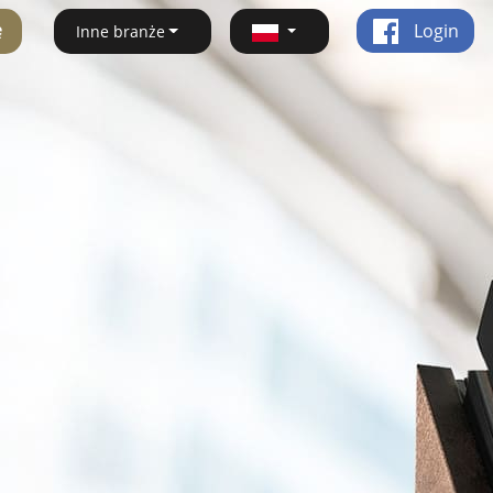
ę
Login
Inne branże