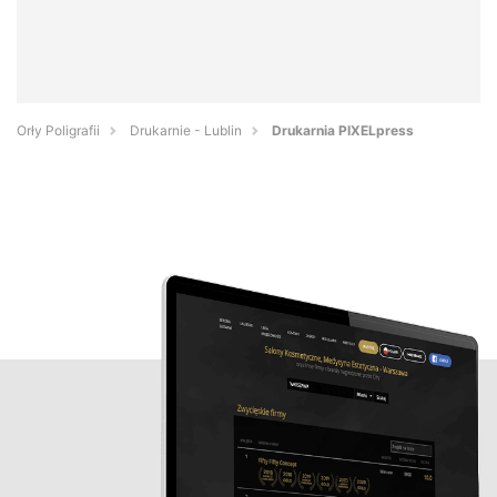
Orły Poligrafii
Drukarnie - Lublin
Drukarnia PIXELpress