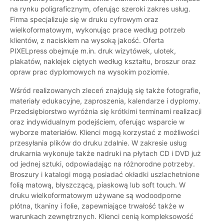
na rynku poligraficznym, oferując szeroki zakres usług.
Firma specjalizuje się w druku cyfrowym oraz
wielkoformatowym, wykonując prace według potrzeb
klientów, z naciskiem na wysoką jakość. Oferta
PIXELpress obejmuje m.in. druk wizytówek, ulotek,
plakatów, naklejek ciętych według kształtu, broszur oraz
opraw prac dyplomowych na wysokim poziomie.
Wśród realizowanych zleceń znajdują się także fotografie,
materiały edukacyjne, zaproszenia, kalendarze i dyplomy.
Przedsiębiorstwo wyróżnia się krótkimi terminami realizacji
oraz indywidualnym podejściem, oferując wsparcie w
wyborze materiałów. Klienci mogą korzystać z możliwości
przesyłania plików do druku zdalnie. W zakresie usług
drukarnia wykonuje także nadruki na płytach CD i DVD już
od jednej sztuki, odpowiadając na różnorodne potrzeby.
Broszury i katalogi mogą posiadać okładki uszlachetnione
folią matową, błyszczącą, piaskową lub soft touch. W
druku wielkoformatowym używane są wodoodporne
płótna, tkaniny i folie, zapewniające trwałość także w
warunkach zewnętrznych. Klienci cenią kompleksowość