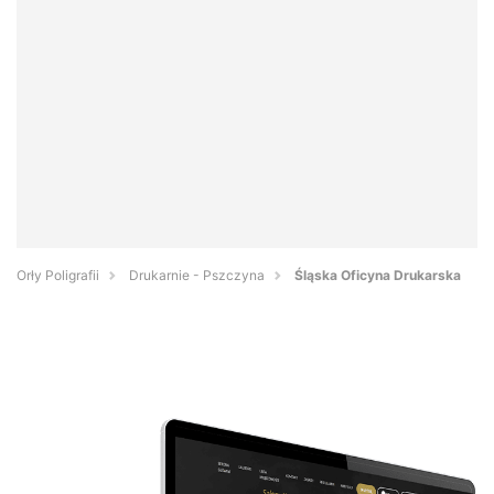
Orły Poligrafii
Drukarnie - Pszczyna
Śląska Oficyna Drukarska