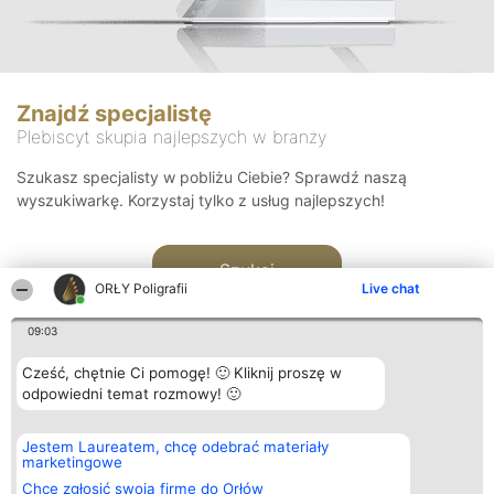
Znajdź specjalistę
Plebiscyt skupia najlepszych w branży
Szukasz specjalisty w pobliżu Ciebie? Sprawdź naszą
wyszukiwarkę. Korzystaj tylko z usług najlepszych!
Szukaj
ORŁY Poligrafii
Live chat
09:03
Cześć, chętnie Ci pomogę! 🙂 Kliknij proszę w
odpowiedni temat rozmowy! 🙂
Organizator plebiscytu
Plebiscyt
Kontakt
Jestem Laureatem, chcę odebrać materiały
Bright Side Solutions sp. z o.
Laureaci
Kontakt
marketingowe
o. sp. k.
Lista
ul. Ruska 22
wszystkich
Chcę zgłosić swoją firmę do Orłów