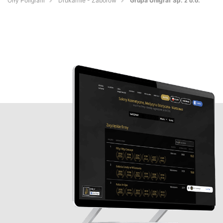
Orły Poligrafii
Drukarnie - Zaborów
Grupa Unigraf Sp. z o.o.