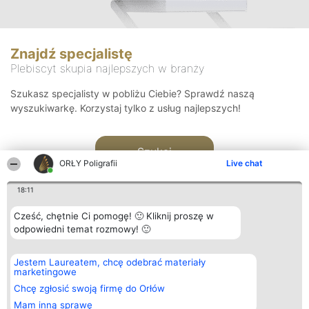
Znajdź specjalistę
Plebiscyt skupia najlepszych w branży
Szukasz specjalisty w pobliżu Ciebie? Sprawdź naszą
wyszukiwarkę. Korzystaj tylko z usług najlepszych!
Szukaj
ORŁY Poligrafii
Live chat
18:11
Cześć, chętnie Ci pomogę! 🙂 Kliknij proszę w
odpowiedni temat rozmowy! 🙂
Organizator plebiscytu
Plebiscyt
Kontakt
Jestem Laureatem, chcę odebrać materiały
Bright Side Solutions sp. z o.
Laureaci
Kontakt
marketingowe
o. sp. k.
Lista
ul. Ruska 22
wszystkich
Chcę zgłosić swoją firmę do Orłów
Wrocław 50-079
Laureatów
Mam inną sprawę
KRS 0000749100 | Regon
Zasady