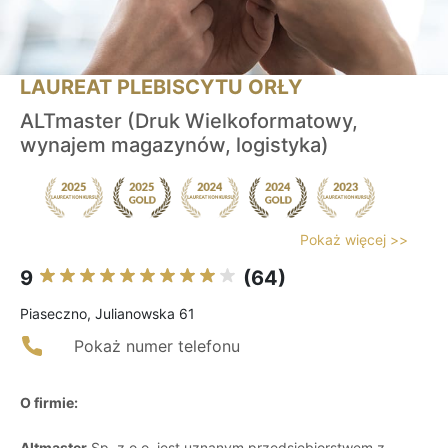
LAUREAT PLEBISCYTU ORŁY
ALTmaster (Druk Wielkoformatowy,
wynajem magazynów, logistyka)
Pokaż więcej >>
9
(64)
Piaseczno, Julianowska 61
Pokaż numer telefonu
O firmie:
Altmaster
Sp. z o.o. jest uznanym przedsiębiorstwem z