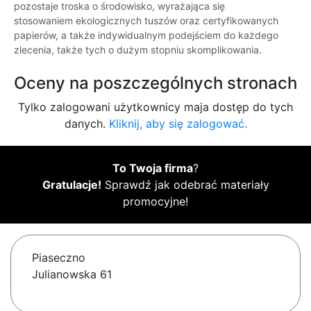
pozostaje troska o środowisko, wyrażająca się
stosowaniem ekologicznych tuszów oraz certyfikowanych
papierów, a także indywidualnym podejściem do każdego
zlecenia, także tych o dużym stopniu skomplikowania.
Oceny na poszczególnych stronach
Tylko zalogowani użytkownicy maja dostęp do tych
danych.
Kliknij, aby się zalogować.
To Twoja firma
?
Gratulacje!
Sprawdź jak odebrać materiały
promocyjne!
Piaseczno
Julianowska 61