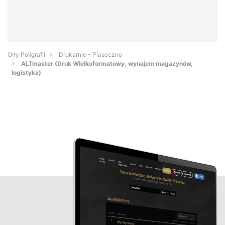
Orły Poligrafii
Drukarnie - Piaseczno
ALTmaster (Druk Wielkoformatowy, wynajem magazynów,
logistyka)