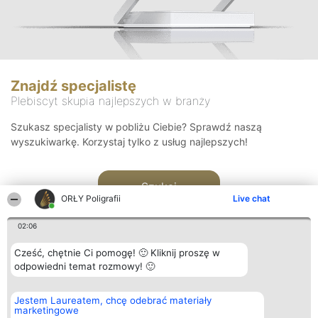
Znajdź specjalistę
Plebiscyt skupia najlepszych w branży
Szukasz specjalisty w pobliżu Ciebie? Sprawdź naszą
wyszukiwarkę. Korzystaj tylko z usług najlepszych!
Szukaj
ORŁY Poligrafii
Live chat
02:06
Cześć, chętnie Ci pomogę! 🙂 Kliknij proszę w
odpowiedni temat rozmowy! 🙂
Organizator plebiscytu
Plebiscyt
Kontakt
Jestem Laureatem, chcę odebrać materiały
Bright Side Solutions sp. z o.
Laureaci
Kontakt
marketingowe
o. sp. k.
Lista