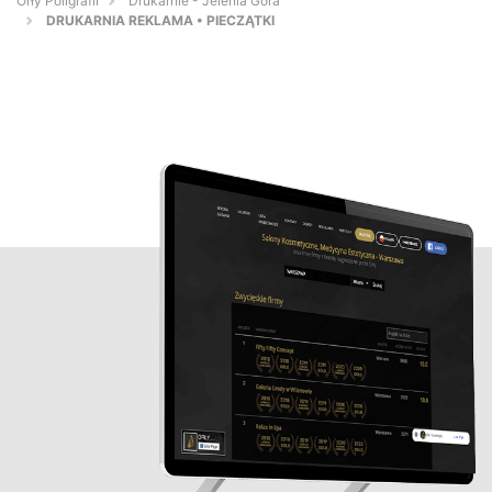
Orły Poligrafii
Drukarnie - Jelenia Góra
DRUKARNIA REKLAMA • PIECZĄTKI