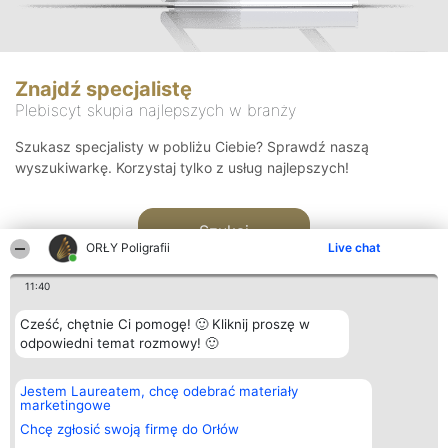
Znajdź specjalistę
Plebiscyt skupia najlepszych w branży
Szukasz specjalisty w pobliżu Ciebie? Sprawdź naszą
wyszukiwarkę. Korzystaj tylko z usług najlepszych!
Szukaj
ORŁY Poligrafii
Live chat
11:40
Cześć, chętnie Ci pomogę! 🙂 Kliknij proszę w
odpowiedni temat rozmowy! 🙂
Organizator plebiscytu
Plebiscyt
Kontakt
Jestem Laureatem, chcę odebrać materiały
Bright Side Solutions sp. z o.
Laureaci
Kontakt
marketingowe
o. sp. k.
Lista
ul. Ruska 22
wszystkich
Chcę zgłosić swoją firmę do Orłów
Wrocław 50-079
Laureatów