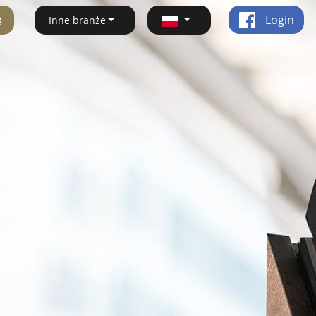
ę
Login
Inne branże