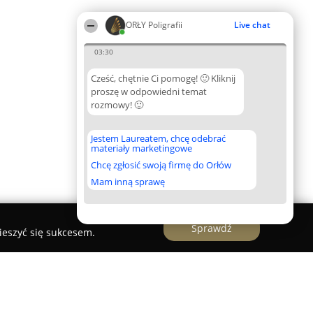
ORŁY Poligrafii
Live chat
03:30
Cześć, chętnie Ci pomogę! 🙂 Kliknij
proszę w odpowiedni temat
rozmowy! 🙂
Jestem Laureatem, chcę odebrać
materiały marketingowe
Chcę zgłosić swoją firmę do Orłów
Mam inną sprawę
Sprawdź
ieszyć się sukcesem.