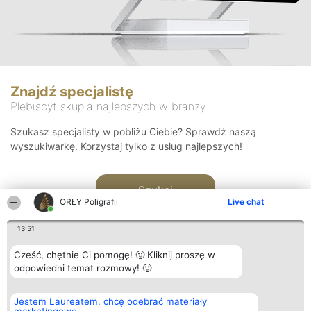
Znajdź specjalistę
Plebiscyt skupia najlepszych w branży
Szukasz specjalisty w pobliżu Ciebie? Sprawdź naszą
wyszukiwarkę. Korzystaj tylko z usług najlepszych!
Szukaj
ORŁY Poligrafii
Live chat
13:51
Cześć, chętnie Ci pomogę! 🙂 Kliknij proszę w
odpowiedni temat rozmowy! 🙂
Organizator plebiscytu
Plebiscyt
Kontakt
Jestem Laureatem, chcę odebrać materiały
Bright Side Solutions sp. z o.
Laureaci
Kontakt