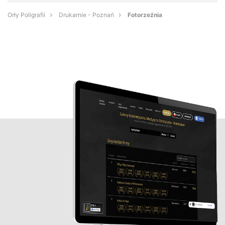
Orły Poligrafii
Drukarnie - Poznań
Fotorzeźnia