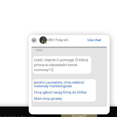
ORŁY Poligrafii
Live chat
12:52
Cześć, chętnie Ci pomogę! 🙂 Kliknij
proszę w odpowiedni temat
rozmowy! 🙂
Jestem Laureatem, chcę odebrać
materiały marketingowe
Chcę zgłosić swoją firmę do Orłów
Mam inną sprawę
Sprawdź