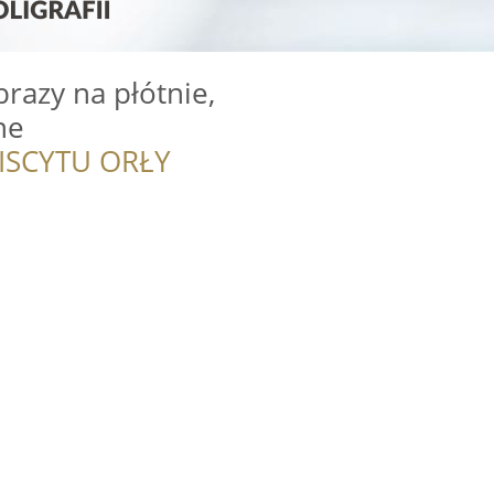
brazy na płótnie,
ne
ISCYTU ORŁY