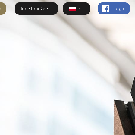
ę
Login
Inne branże