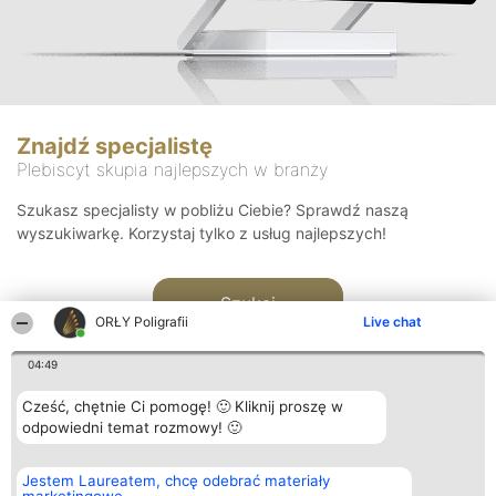
Znajdź specjalistę
Plebiscyt skupia najlepszych w branży
Szukasz specjalisty w pobliżu Ciebie? Sprawdź naszą
wyszukiwarkę. Korzystaj tylko z usług najlepszych!
Szukaj
ORŁY Poligrafii
Live chat
04:49
Cześć, chętnie Ci pomogę! 🙂 Kliknij proszę w
odpowiedni temat rozmowy! 🙂
Organizator plebiscytu
Plebiscyt
Kontakt
Jestem Laureatem, chcę odebrać materiały
Bright Side Solutions sp. z o.
Laureaci
Kontakt