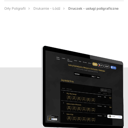
Orły Poligrafii
Drukarnie - Łódź
Druczek - usługi poligraficzne