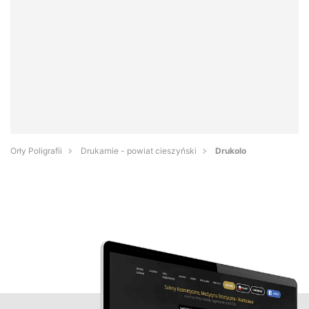
Orły Poligrafii
Drukarnie - powiat cieszyński
Drukolo