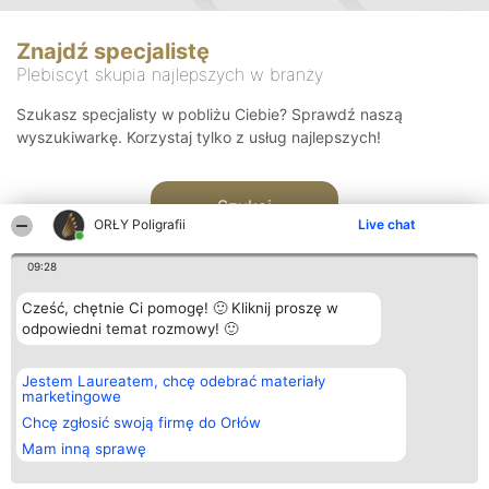
Znajdź specjalistę
Plebiscyt skupia najlepszych w branży
Szukasz specjalisty w pobliżu Ciebie? Sprawdź naszą
wyszukiwarkę. Korzystaj tylko z usług najlepszych!
Szukaj
ORŁY Poligrafii
Live chat
09:28
Cześć, chętnie Ci pomogę! 🙂 Kliknij proszę w
odpowiedni temat rozmowy! 🙂
Organizator plebiscytu
Plebiscyt
Kontakt
Jestem Laureatem, chcę odebrać materiały
Bright Side Solutions sp. z o.
Laureaci
Kontakt
marketingowe
o. sp. k.
Lista
ul. Ruska 22
wszystkich
Chcę zgłosić swoją firmę do Orłów
Wrocław 50-079
Laureatów
Mam inną sprawę
KRS 0000749100 | Regon
Zasady
381313360 | NIP 8943132676
Regulamin
+48 508 492 400
Polityka