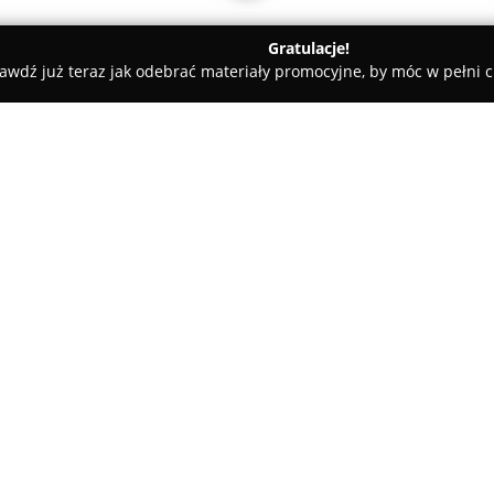
Gratulacje!
awdź już teraz jak odebrać materiały promocyjne, by móc w pełni c
andlowe Łódź
O firmie:
K+L Biuro Handlowe
to firma f
ugruntowała swoją pozycję jako
Przedsiębiorstwo skoncentrowa
oraz urządzeń wykorzystywany
Pokaż więcej >>
znaczącą rolę we wprowadzaniu 
biegiem lat przedsiębiorstwo 
poszerzało dostępność swojej o
różnych regionach kraju.