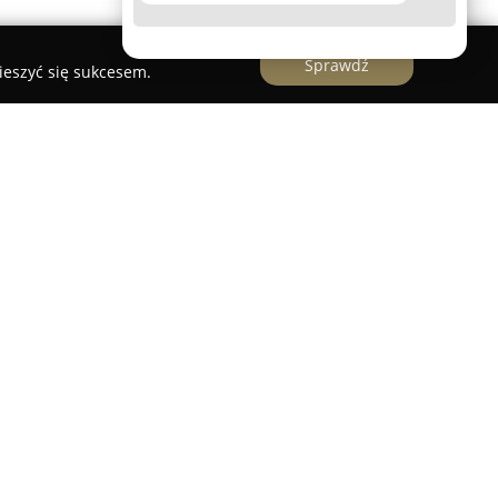
Sprawdź
ieszyć się sukcesem.
unkcjonująca w Łodzi od 1996 roku, która szybko
 istotny podmiot w sektorze poligraficznym.
ło swoją działalność na dystrybucji materiałów
ch w sitodruku i tampondruku, odgrywając
i rozwoju tych technologii na rynku polskim. Z
systematycznie rozbudowywało zakres usług oraz
ferty, rozwijając działalność o nowe oddziały w