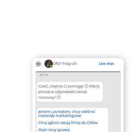
ORŁY Poligrafii
Live chat
07:13
Cześć, chętnie Ci pomogę! 🙂 Kliknij
proszę w odpowiedni temat
rozmowy! 🙂
Jestem Laureatem, chcę odebrać
materiały marketingowe
Chcę zgłosić swoją firmę do Orłów
Mam inną sprawę