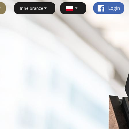
ę
Login
Inne branże