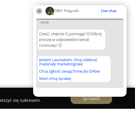
ORŁY Poligrafii
Live chat
06:48
Cześć, chętnie Ci pomogę! 🙂 Kliknij
proszę w odpowiedni temat
rozmowy! 🙂
Jestem Laureatem, chcę odebrać
materiały marketingowe
Chcę zgłosić swoją firmę do Orłów
Mam inną sprawę
Sprawdź
ieszyć się sukcesem.