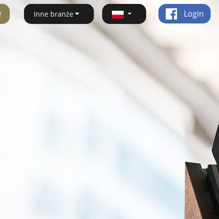
ę
Login
Inne branże