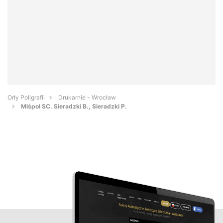
Orły Poligrafii
Drukarnie - Wrocław
Miśpol SC. Sieradzki B., Sieradzki P.