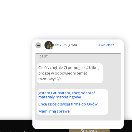
ORŁY Poligrafii
Live chat
09:37
Cześć, chętnie Ci pomogę! 🙂 Kliknij
proszę w odpowiedni temat
rozmowy! 🙂
Jestem Laureatem, chcę odebrać
materiały marketingowe
Chcę zgłosić swoją firmę do Orłów
Mam inną sprawę
Sprawdź