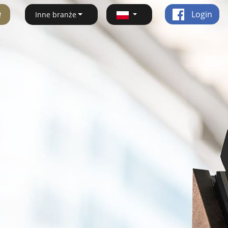
ę
Login
Inne branże