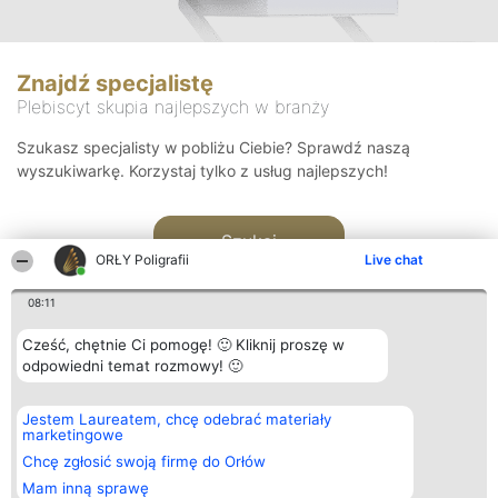
Znajdź specjalistę
Plebiscyt skupia najlepszych w branży
Szukasz specjalisty w pobliżu Ciebie? Sprawdź naszą
wyszukiwarkę. Korzystaj tylko z usług najlepszych!
Szukaj
ORŁY Poligrafii
Live chat
08:11
Cześć, chętnie Ci pomogę! 🙂 Kliknij proszę w
odpowiedni temat rozmowy! 🙂
Organizator plebiscytu
Plebiscyt
Kontakt
Jestem Laureatem, chcę odebrać materiały
Bright Side Solutions sp. z o.
Laureaci
Kontakt
marketingowe
o. sp. k.
Lista
ul. Ruska 22
wszystkich
Chcę zgłosić swoją firmę do Orłów
Wrocław 50-079
Laureatów
Mam inną sprawę
KRS 0000749100 | Regon
Zasady