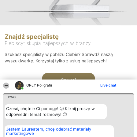
Znajdź specjalistę
Plebiscyt skupia najlepszych w branży
Szukasz specjalisty w pobliżu Ciebie? Sprawdź naszą
wyszukiwarkę. Korzystaj tylko z usług najlepszych!
Szukaj
ORŁY Poligrafii
Live chat
12:48
Cześć, chętnie Ci pomogę! 🙂 Kliknij proszę w
odpowiedni temat rozmowy! 🙂
Organizator plebiscytu
Plebiscyt
Kontakt
Jestem Laureatem, chcę odebrać materiały
Bright Side Solutions sp. z o.
Laureaci
Kontakt
marketingowe
o. sp. k.
Lista