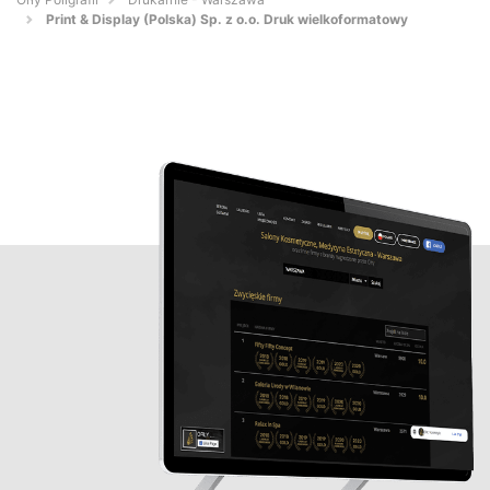
Print & Display (Polska) Sp. z o.o. Druk wielkoformatowy