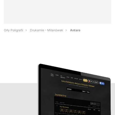
Orły Poligrafii
Drukarnie - Milanówek
Antare