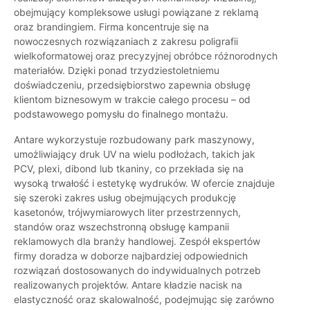
obejmujący kompleksowe usługi powiązane z reklamą
oraz brandingiem. Firma koncentruje się na
nowoczesnych rozwiązaniach z zakresu poligrafii
wielkoformatowej oraz precyzyjnej obróbce różnorodnych
materiałów. Dzięki ponad trzydziestoletniemu
doświadczeniu, przedsiębiorstwo zapewnia obsługę
klientom biznesowym w trakcie całego procesu – od
podstawowego pomysłu do finalnego montażu.
Antare wykorzystuje rozbudowany park maszynowy,
umożliwiający druk UV na wielu podłożach, takich jak
PCV, plexi, dibond lub tkaniny, co przekłada się na
wysoką trwałość i estetykę wydruków. W ofercie znajduje
się szeroki zakres usług obejmujących produkcję
kasetonów, trójwymiarowych liter przestrzennych,
standów oraz wszechstronną obsługę kampanii
reklamowych dla branży handlowej. Zespół ekspertów
firmy doradza w doborze najbardziej odpowiednich
rozwiązań dostosowanych do indywidualnych potrzeb
realizowanych projektów. Antare kładzie nacisk na
elastyczność oraz skalowalność, podejmując się zarówno