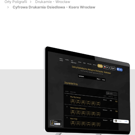
Orły Poligrafii
Drukarnie - Wrocław
Cyfrowa Drukarnia Osiedlowa - Ksero Wrocław