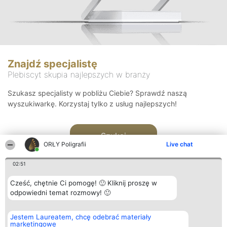
Znajdź specjalistę
Plebiscyt skupia najlepszych w branży
Szukasz specjalisty w pobliżu Ciebie? Sprawdź naszą
wyszukiwarkę. Korzystaj tylko z usług najlepszych!
Szukaj
ORŁY Poligrafii
Live chat
02:51
Cześć, chętnie Ci pomogę! 🙂 Kliknij proszę w
odpowiedni temat rozmowy! 🙂
Organizator plebiscytu
Plebiscyt
Kontakt
Jestem Laureatem, chcę odebrać materiały
Bright Side Solutions sp. z o.
Laureaci
Kontakt
marketingowe
o. sp. k.
Lista