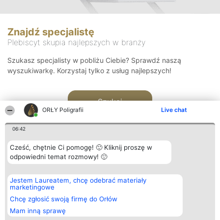
Znajdź specjalistę
Plebiscyt skupia najlepszych w branży
Szukasz specjalisty w pobliżu Ciebie? Sprawdź naszą
wyszukiwarkę. Korzystaj tylko z usług najlepszych!
Szukaj
ORŁY Poligrafii
Live chat
06:42
Cześć, chętnie Ci pomogę! 🙂 Kliknij proszę w
odpowiedni temat rozmowy! 🙂
Organizator plebiscytu
Plebiscyt
Kontakt
Jestem Laureatem, chcę odebrać materiały
Bright Side Solutions sp. z o.
Laureaci
Kontakt
marketingowe
o. sp. k.
Lista
ul. Ruska 22
wszystkich
Chcę zgłosić swoją firmę do Orłów
Wrocław 50-079
Laureatów
Mam inną sprawę
KRS 0000749100 | Regon
Zasady
381313360 | NIP 8943132676
Regulamin