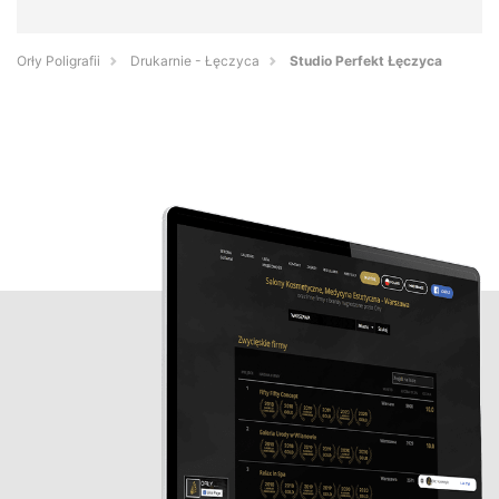
Orły Poligrafii
Drukarnie - Łęczyca
Studio Perfekt Łęczyca