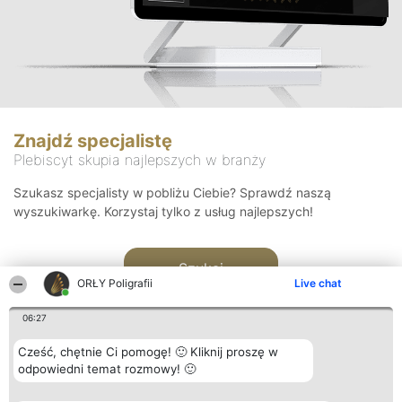
Znajdź specjalistę
Plebiscyt skupia najlepszych w branży
Szukasz specjalisty w pobliżu Ciebie? Sprawdź naszą
wyszukiwarkę. Korzystaj tylko z usług najlepszych!
Szukaj
ORŁY Poligrafii
Live chat
06:27
Cześć, chętnie Ci pomogę! 🙂 Kliknij proszę w
odpowiedni temat rozmowy! 🙂
Organizator plebiscytu
Plebiscyt
Kontakt