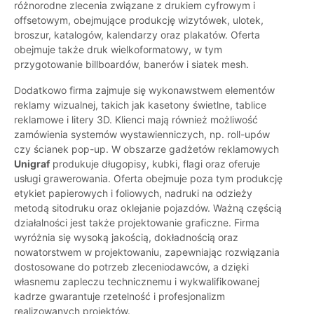
różnorodne zlecenia związane z drukiem cyfrowym i
offsetowym, obejmujące produkcję wizytówek, ulotek,
broszur, katalogów, kalendarzy oraz plakatów. Oferta
obejmuje także druk wielkoformatowy, w tym
przygotowanie billboardów, banerów i siatek mesh.
Dodatkowo firma zajmuje się wykonawstwem elementów
reklamy wizualnej, takich jak kasetony świetlne, tablice
reklamowe i litery 3D. Klienci mają również możliwość
zamówienia systemów wystawienniczych, np. roll-upów
czy ścianek pop-up. W obszarze gadżetów reklamowych
Unigraf
produkuje długopisy, kubki, flagi oraz oferuje
usługi grawerowania. Oferta obejmuje poza tym produkcję
etykiet papierowych i foliowych, nadruki na odzieży
metodą sitodruku oraz oklejanie pojazdów. Ważną częścią
działalności jest także projektowanie graficzne. Firma
wyróżnia się wysoką jakością, dokładnością oraz
nowatorstwem w projektowaniu, zapewniając rozwiązania
dostosowane do potrzeb zleceniodawców, a dzięki
własnemu zapleczu technicznemu i wykwalifikowanej
kadrze gwarantuje rzetelność i profesjonalizm
realizowanych projektów.