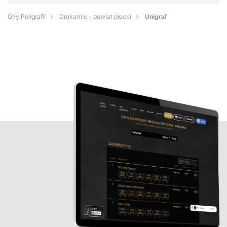
Orły Poligrafii
Drukarnie - powiat płocki
Unigraf