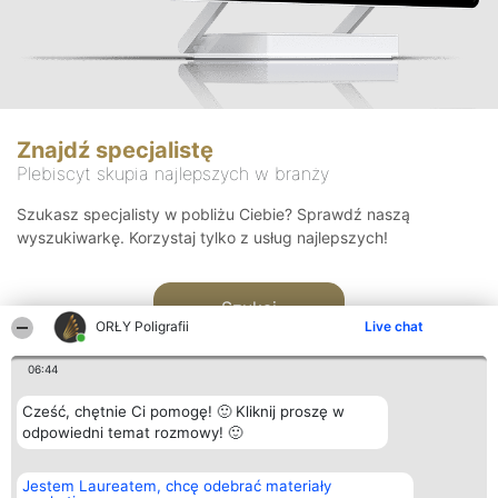
Znajdź specjalistę
Plebiscyt skupia najlepszych w branży
Szukasz specjalisty w pobliżu Ciebie? Sprawdź naszą
wyszukiwarkę. Korzystaj tylko z usług najlepszych!
Szukaj
ORŁY Poligrafii
Live chat
06:44
Cześć, chętnie Ci pomogę! 🙂 Kliknij proszę w
odpowiedni temat rozmowy! 🙂
Organizator plebiscytu
Plebiscyt
Kontakt
Jestem Laureatem, chcę odebrać materiały
Bright Side Solutions sp. z o.
Laureaci
Kontakt