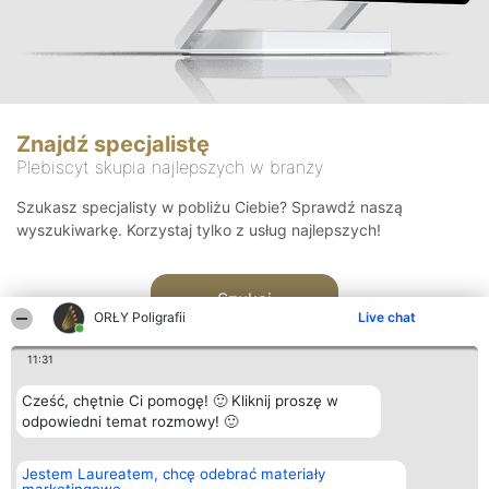
Znajdź specjalistę
Plebiscyt skupia najlepszych w branży
Szukasz specjalisty w pobliżu Ciebie? Sprawdź naszą
wyszukiwarkę. Korzystaj tylko z usług najlepszych!
Szukaj
ORŁY Poligrafii
Live chat
11:31
Cześć, chętnie Ci pomogę! 🙂 Kliknij proszę w
odpowiedni temat rozmowy! 🙂
Organizator plebiscytu
Plebiscyt
Kontakt
Jestem Laureatem, chcę odebrać materiały
Bright Side Solutions sp. z o.
Laureaci
Kontakt