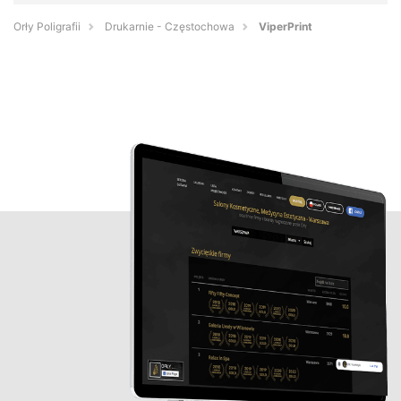
Orły Poligrafii
Drukarnie - Częstochowa
ViperPrint