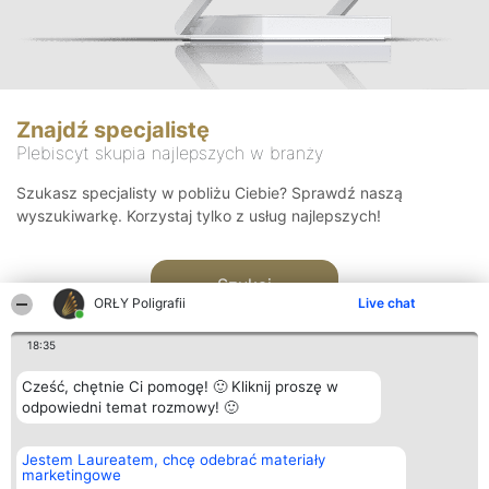
Znajdź specjalistę
Plebiscyt skupia najlepszych w branży
Szukasz specjalisty w pobliżu Ciebie? Sprawdź naszą
wyszukiwarkę. Korzystaj tylko z usług najlepszych!
Szukaj
ORŁY Poligrafii
Live chat
18:35
Cześć, chętnie Ci pomogę! 🙂 Kliknij proszę w
odpowiedni temat rozmowy! 🙂
Organizator plebiscytu
Plebiscyt
Kontakt
Jestem Laureatem, chcę odebrać materiały
Bright Side Solutions sp. z o.
Laureaci
Kontakt
marketingowe
o. sp. k.
Lista