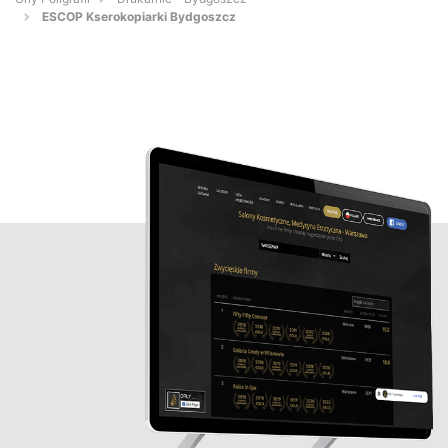
ESCOP Kserokopiarki Bydgoszcz