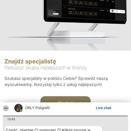
Znajdź specjalistę
Plebiscyt skupia najlepszych w branży
Szukasz specjalisty w pobliżu Ciebie? Sprawdź naszą
wyszukiwarkę. Korzystaj tylko z usług najlepszych!
Szukaj
ORŁY Poligrafii
Live chat
13:43
Cześć, chętnie Ci pomogę! 🙂 Kliknij proszę w