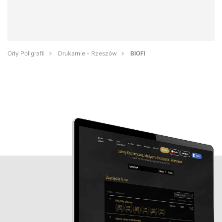
Orły Poligrafii
Drukarnie - Rzeszów
BIOFI