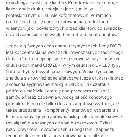
szerokiego spektrum klientów. Przedsiębiorstwo oferuje
liczne opcje druku, specjalizując się m.in. w
profesjonalnym druku wielkoformatowym. W ramach
oferty znajdują się nadruki zarówno na produktach
własnych, jak i powierzonych przez klientów, co świadczy
o elastyczności firmy względem potrzeb kontrahentów.
Jedną z głównych cech charakterystycznych firmy BIOFI
jest koncentracja na wdrażaniu nowoczesnych technologii
druku. Oferta obejmuje sprzedaż nowoczesnych maszyn
drukarskich marki GROZER, w tym drukarek UV LED typu
flatbed, hybrydowych oraz rolowych. W asortymencie
znajdują się również specjalistyczne tusze drukarskie oraz
akcesoria sygnowane marką BIOINKS. Tak szerokie
portfolio umożliwia kontrolę nad procesem realizacji
zamówień oraz zapewnia wysoką jakość końcowego
produktu. Firma nie tylko dostarcza gotowe wydruki, ale
także urządzenia i komponenty, stanowiąc wsparcie dla
klientów szukających zarówno usług, jak i kompleksowych
rozwiązań dla własnych działań biznesowych. Dzięki
rozbudowanemu doświadczeniu i bogatemu zapleczu
technologicznemu jest przygotowana na realizację