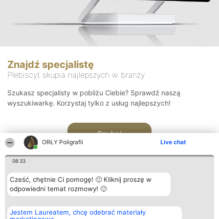
Znajdź specjalistę
Plebiscyt skupia najlepszych w branży
Szukasz specjalisty w pobliżu Ciebie? Sprawdź naszą
wyszukiwarkę. Korzystaj tylko z usług najlepszych!
Szukaj
ORŁY Poligrafii
Live chat
08:33
Cześć, chętnie Ci pomogę! 🙂 Kliknij proszę w
odpowiedni temat rozmowy! 🙂
Organizator plebiscytu
Plebiscyt
Kontakt
Jestem Laureatem, chcę odebrać materiały
Bright Side Solutions sp. z o.
Laureaci
Kontakt