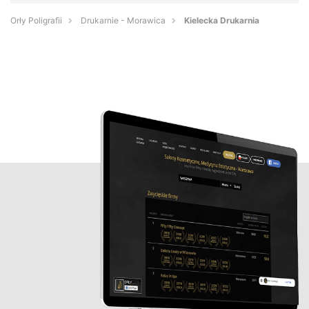
Orły Poligrafii
Drukarnie - Morawica
Kielecka Drukarnia