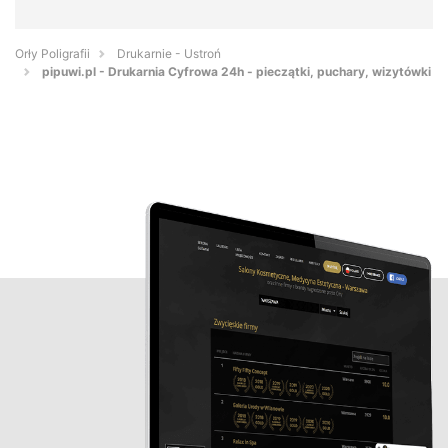
Orły Poligrafii
Drukarnie - Ustroń
pipuwi.pl - Drukarnia Cyfrowa 24h - pieczątki, puchary, wizytówki