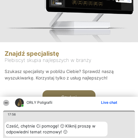
Znajdź specjalistę
Plebiscyt skupia najlepszych w branży
Szukasz specjalisty w pobliżu Ciebie? Sprawdź naszą
wyszukiwarkę. Korzystaj tylko z usług najlepszych!
Szukaj
ORŁY Poligrafii
Live chat
17:56
Cześć, chętnie Ci pomogę! 🙂 Kliknij proszę w
odpowiedni temat rozmowy! 🙂