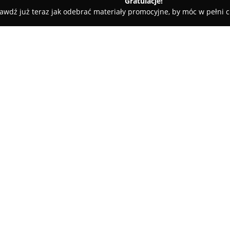
Gratulacje!
awdź już teraz jak odebrać materiały promocyjne, by móc w pełni c
 wielkoformatowa Lambit
O firmie:
Lambit
jest drukarnią wielkofo
doświadczenie w sektorze druk
kompleksowej obsłudze zleceń,
doradztwo przy tworzeniu proje
Pokaż więcej >>
wykonanie konstrukcji, realiza
Polski. Lambit jest cenionym d
reklamowych, ogólnopolskich s
Jednym z głównych elementów 
maszynowy, pozwalający na dru
5 metrów. Dzięki tej technolog