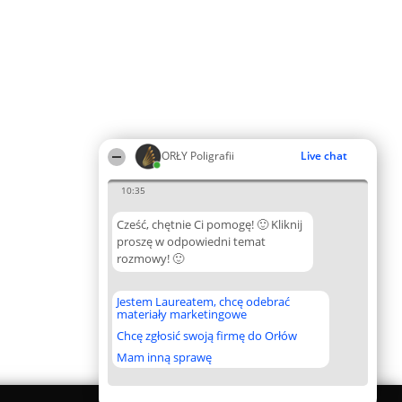
ORŁY Poligrafii
Live chat
10:35
Cześć, chętnie Ci pomogę! 🙂 Kliknij
proszę w odpowiedni temat
rozmowy! 🙂
Jestem Laureatem, chcę odebrać
materiały marketingowe
Chcę zgłosić swoją firmę do Orłów
Mam inną sprawę