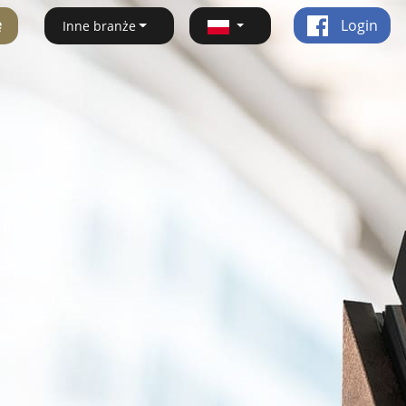
ę
Login
Inne branże