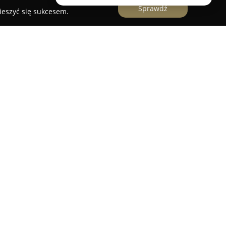
Sprawdź
ieszyć się sukcesem.
rmatową z Poznania, posiadającą szerokie
u oraz reklamy. Firma skupia się na
 zapewniając pełny zakres usług obejmujących
któw, wsparcie w doborze optymalnej lokalizacji,
cję druku oraz montaż reklam na terenie całej
ostawcą rozwiązań graficznych dla dużych agencji
ieci handlowych i prestiżowych marek.
przewagi Lambit jest zaawansowany park
kowanie na materiałach o szerokości sięgającej
ii firma realizuje nawet najbardziej wymagające