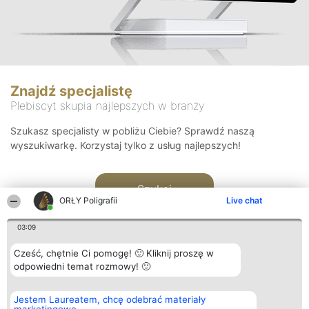
Znajdź specjalistę
Plebiscyt skupia najlepszych w branży
Szukasz specjalisty w pobliżu Ciebie? Sprawdź naszą
wyszukiwarkę. Korzystaj tylko z usług najlepszych!
Szukaj
ORŁY Poligrafii
Live chat
03:09
Cześć, chętnie Ci pomogę! 🙂 Kliknij proszę w
odpowiedni temat rozmowy! 🙂
Organizator plebiscytu
Plebiscyt
Kontakt
Jestem Laureatem, chcę odebrać materiały
Bright Side Solutions sp. z o.
Laureaci
Kontakt