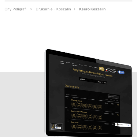
Orły Poligrafii
Drukarnie - Koszalin
Ksero Koszalin