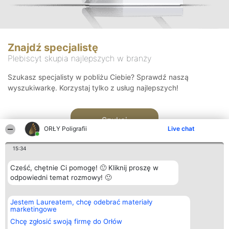
Znajdź specjalistę
Plebiscyt skupia najlepszych w branży
Szukasz specjalisty w pobliżu Ciebie? Sprawdź naszą
wyszukiwarkę. Korzystaj tylko z usług najlepszych!
Szukaj
ORŁY Poligrafii
Live chat
15:34
Cześć, chętnie Ci pomogę! 🙂 Kliknij proszę w
odpowiedni temat rozmowy! 🙂
Organizator plebiscytu
Plebiscyt
Kontakt
Jestem Laureatem, chcę odebrać materiały
Bright Side Solutions sp. z o.
Laureaci
Kontakt
marketingowe
o. sp. k.
Lista
ul. Ruska 22
wszystkich
Chcę zgłosić swoją firmę do Orłów
Wrocław 50-079
Laureatów