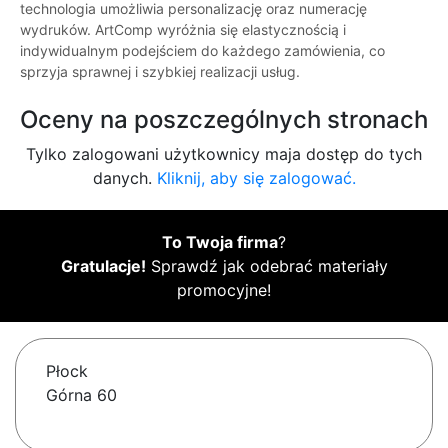
technologia umożliwia personalizację oraz numerację
wydruków. ArtComp wyróżnia się elastycznością i
indywidualnym podejściem do każdego zamówienia, co
sprzyja sprawnej i szybkiej realizacji usług.
Oceny na poszczególnych stronach
Tylko zalogowani użytkownicy maja dostęp do tych
danych.
Kliknij, aby się zalogować.
To Twoja firma
?
Gratulacje!
Sprawdź jak odebrać materiały
promocyjne!
Płock
Górna 60