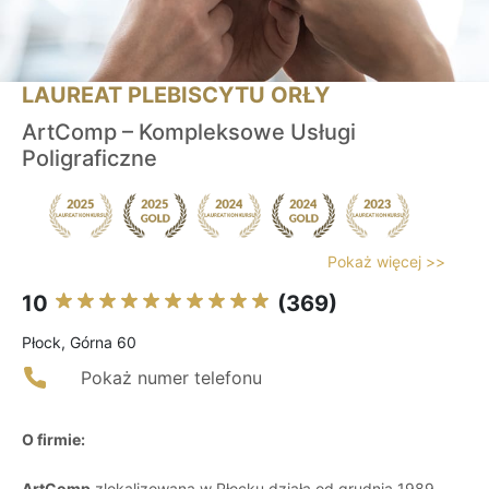
LAUREAT PLEBISCYTU ORŁY
ArtComp – Kompleksowe Usługi
Poligraficzne
Pokaż więcej >>
10
(369)
Płock, Górna 60
Pokaż numer telefonu
O firmie:
ArtComp
zlokalizowana w Płocku działa od grudnia 1989