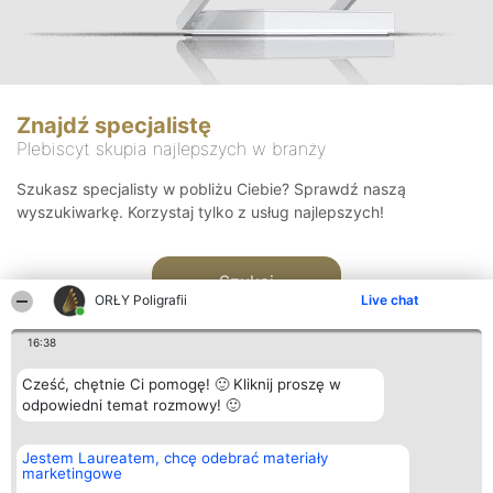
Znajdź specjalistę
Plebiscyt skupia najlepszych w branży
Szukasz specjalisty w pobliżu Ciebie? Sprawdź naszą
wyszukiwarkę. Korzystaj tylko z usług najlepszych!
Szukaj
ORŁY Poligrafii
Live chat
16:38
Cześć, chętnie Ci pomogę! 🙂 Kliknij proszę w
odpowiedni temat rozmowy! 🙂
Organizator plebiscytu
Plebiscyt
Kontakt
Jestem Laureatem, chcę odebrać materiały
Bright Side Solutions sp. z o.
Laureaci
Kontakt
marketingowe
o. sp. k.
Lista
ul. Ruska 22
wszystkich