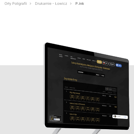
Orły Poligrafii
Drukarnie - Łowicz
P.ink