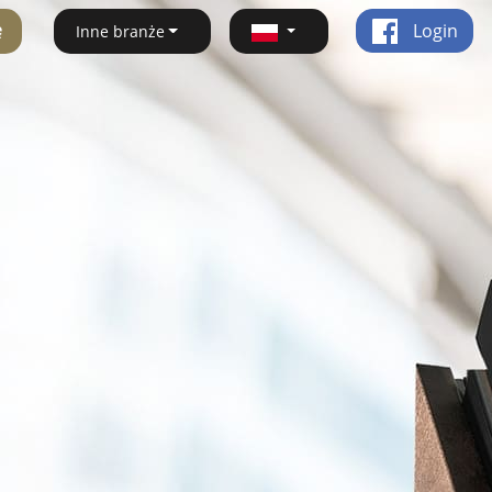
ę
Login
Inne branże