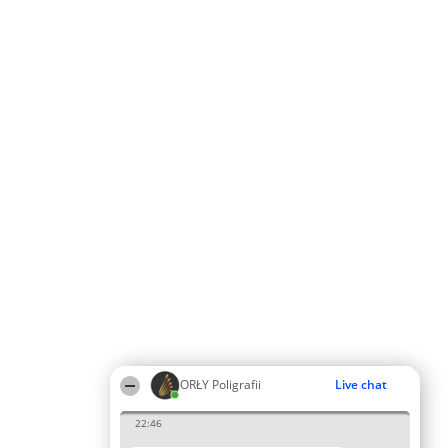
ORŁY Poligrafii
Live chat
22:46