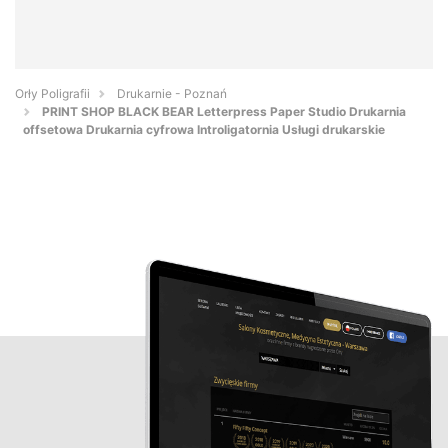
Orły Poligrafii
Drukarnie - Poznań
PRINT SHOP BLACK BEAR Letterpress Paper Studio Drukarnia
offsetowa Drukarnia cyfrowa Introligatornia Usługi drukarskie