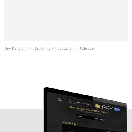
Orły Poligrafii
Drukarnie - Piaseczno
Fatcube