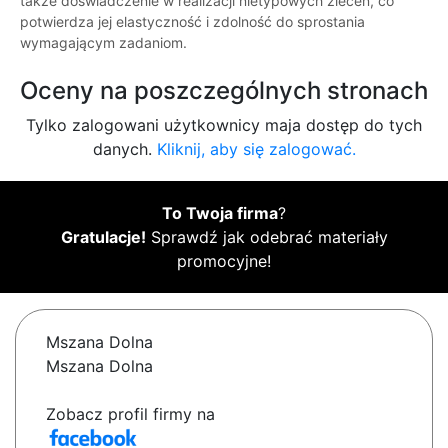
także doświadczenie w realizacji nietypowych zleceń, co
potwierdza jej elastyczność i zdolność do sprostania
wymagającym zadaniom.
Oceny na poszczególnych stronach
Tylko zalogowani użytkownicy maja dostęp do tych
danych.
Kliknij, aby się zalogować.
To Twoja firma
?
Gratulacje!
Sprawdź jak odebrać materiały
promocyjne!
Mszana Dolna
Mszana Dolna
Zobacz profil firmy na