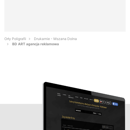
Orły Poligrafii
Drukarnie - Mszana Dolna
BD ART agencja reklamowa