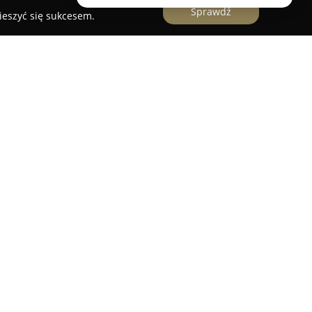
Sprawdź
ieszyć się sukcesem.
a reklamowa z siedzibą w Żychlinie, która skupia
h usług z zakresu poligrafii, druku
i zarówno w internecie, jak i w przestrzeni
irmy obejmuje przygotowywanie projektów i
łów, takich jak plakaty, wizytówki, papiery
, jak również nadruki na gadżetach reklamowych.
alizuje profesjonalne strony internetowe oraz
ując je do specyficznych wymagań
bszarem kompetencji tej agencji pozostaje
ektywną metodą reklamy mobilnej. Dzięki