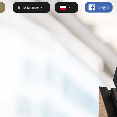
ę
Login
Inne branże