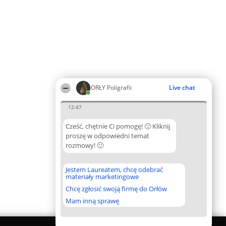
ORŁY Poligrafii
Live chat
12:47
Cześć, chętnie Ci pomogę! 🙂 Kliknij
proszę w odpowiedni temat
rozmowy! 🙂
Jestem Laureatem, chcę odebrać
materiały marketingowe
Chcę zgłosić swoją firmę do Orłów
Mam inną sprawę