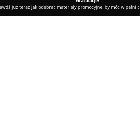
Gratulacje!
awdź już teraz jak odebrać materiały promocyjne, by móc w pełni c
Pogotowie Graficzne
O firmie:
Pogotowie Graficzne
to agencj
się na oferowaniu kompleksowyc
wielkoformatowego oraz promocj
offline. Zakres działalności f
Pokaż więcej >>
realizację różnorodnych materia
firmowe, naklejki czy etykiety
Ponadto Pogotowie Graficzne re
grafiki komputerowe, dopasow
zleceniodawców. Szczególnym o
oklejanie pojazdów, będące ef