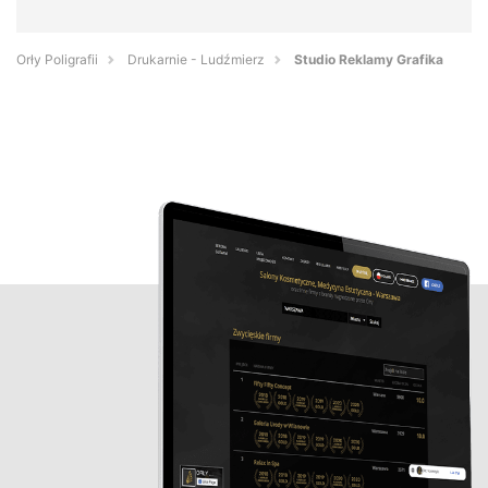
Orły Poligrafii
Drukarnie - Ludźmierz
Studio Reklamy Grafika