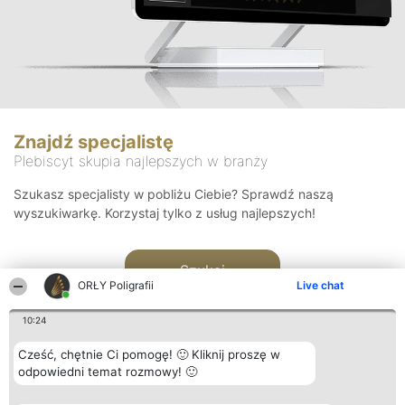
Znajdź specjalistę
Plebiscyt skupia najlepszych w branży
Szukasz specjalisty w pobliżu Ciebie? Sprawdź naszą
wyszukiwarkę. Korzystaj tylko z usług najlepszych!
Szukaj
ORŁY Poligrafii
Live chat
10:24
Cześć, chętnie Ci pomogę! 🙂 Kliknij proszę w
odpowiedni temat rozmowy! 🙂
Organizator plebiscytu
Plebiscyt
Kontakt