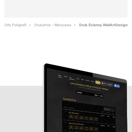
Orły Poligrafii
Drukarnie - Warszawa
Druk Ścienny WallArtDesign