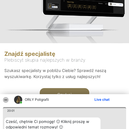
Znajdź specjalistę
Plebiscyt skupia najlepszych w branży
Szukasz specjalisty w pobliżu Ciebie? Sprawdź naszą
wyszukiwarkę. Korzystaj tylko z usług najlepszych!
Szukaj
ORŁY Poligrafii
Live chat
20:01
Cześć, chętnie Ci pomogę! 🙂 Kliknij proszę w
odpowiedni temat rozmowy! 🙂