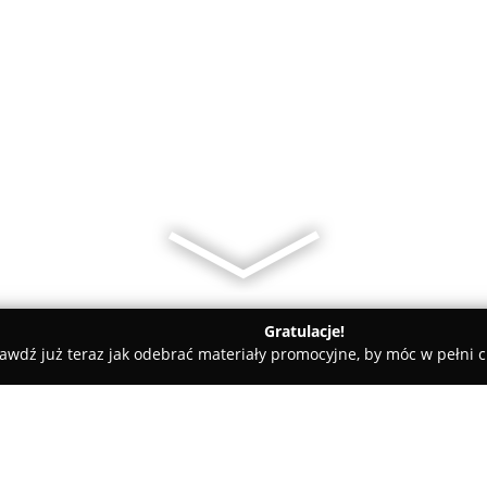
Gratulacje!
awdź już teraz jak odebrać materiały promocyjne, by móc w pełni c
e Drukarnia Reklam Warka www.drukarnia-warka.pl