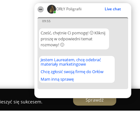
ORŁY Poligrafii
Live chat
09:55
Cześć, chętnie Ci pomogę! 🙂 Kliknij
proszę w odpowiedni temat
rozmowy! 🙂
Jestem Laureatem, chcę odebrać
materiały marketingowe
Chcę zgłosić swoją firmę do Orłów
Mam inną sprawę
Sprawdź
ieszyć się sukcesem.