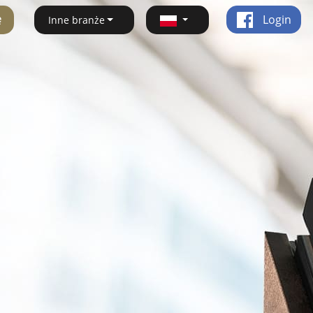
ę
Login
Inne branże